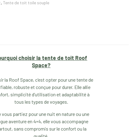
t
,
Tente de toit toile souple
ourquoi choisir la tente de toit
Roof
Space
?
ir la Roof Space, c’est opter pour une tente de
 fiable, robuste et conçue pour durer. Elle allie
fort, simplicité d’utilisation et adaptabilité à
tous les types de voyages.
 vous partiez pour une nuit en nature ou une
ngue aventure en 4×4, elle vous accompagne
artout, sans compromis sur le confort ou la
qualité.