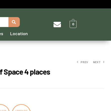
0
es
Location
PREV
NEXT
of Space 4 places
3230,00
3290,00
€
€