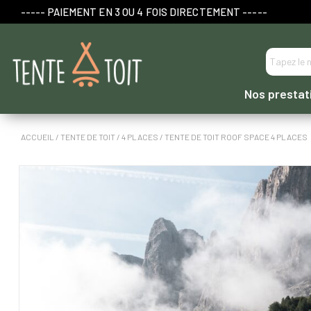
----- PAIEMENT EN 3 OU 4 FOIS DIRECTEMENT -----
Nos prestat
ACCUEIL
/
TENTE DE TOIT
/
4 PLACES
/ TENTE DE TOIT ROOF SPACE 4 PLACES