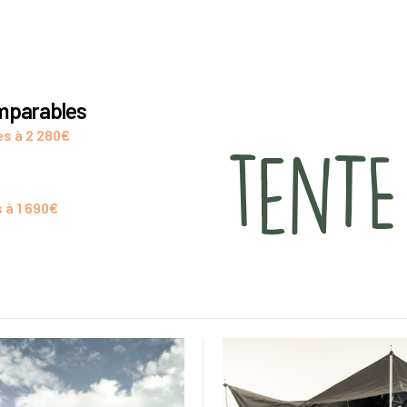
omparables
es à 2 280€
 à 1 690€