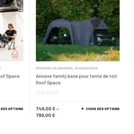
s
Annexes et auvents
,
Accessoires
oof Space
Annexe family base pour tente de toit
Roof Space
749,00
€
–
 DES OPTIONS
CHOIX DES OPTIONS
799,00
€