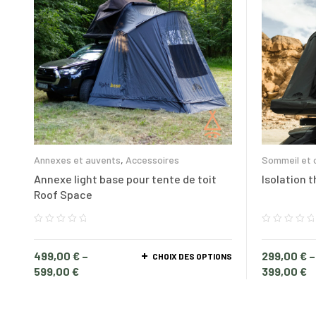
Annexes et auvents
,
Accessoires
Sommeil et 
Annexe light base pour tente de toit
Isolation 
Roof Space
499,00
€
–
299,00
€
CHOIX DES OPTIONS
599,00
€
399,00
€