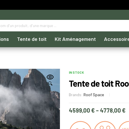
ions
Tente de toit
Kit Aménagement
Accessoir
IN STOCK
Tente de toit Ro
🔍
Brands:
Roof Space
4599,00
€
–
4778,00
€