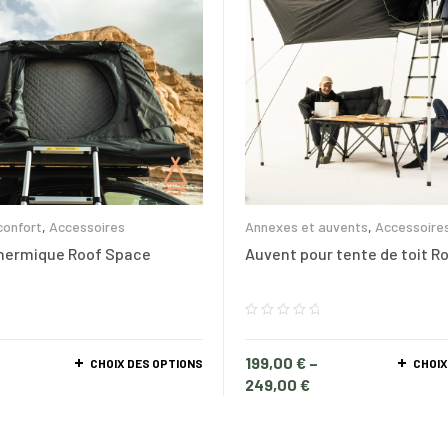
confort
,
Accessoires
Annexes et auvents
,
Accessoire
thermique Roof Space
Auvent pour tente de toit R
–
199,00
€
–
CHOIX DES OPTIONS
CHOIX
249,00
€