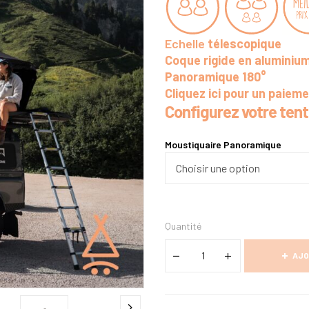
Echelle
télescopique
Coque rigide en aluminiu
Panoramique 180°
Cliquez ici pour un paiem
Configurez votre tent
Moustiquaire Panoramique
Quantité
AJO