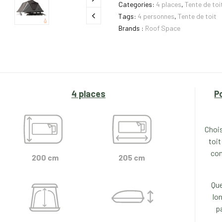
Categories:
4 places
,
Tente de toi
Tags:
4 personnes
,
Tente de toit
Brands :
Roof Space
4 places
P
Chois
toit
con
200 cm
205 cm
Que
lo
p