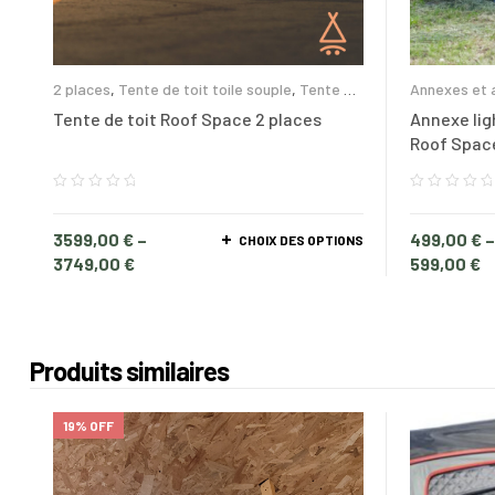
2 places
,
Tente de toit toile souple
,
Tente de
Annexes et 
toit
Tente de toit Roof Space 2 places
Annexe lig
Roof Spac
3599,00
€
–
499,00
€
CHOIX DES OPTIONS
3749,00
€
599,00
€
Produits similaires
19% OFF