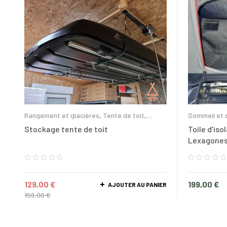
Rangement et glacières
,
Tente de toit
,
Sommeil et 
Accessoires
,
Lexagones
,
NaitUp
,
Wild Land
Stockage tente de toit
Toile d’iso
Lexagone
129,00
€
199,00
€
AJOUTER AU PANIER
159,00
€