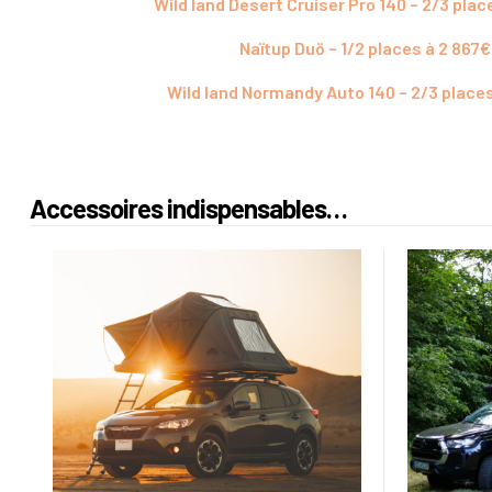
Wild land Desert Cruiser Pro 140 – 2/3 plac
Naïtup Duö – 1/2 places à 2 867€
Wild land Normandy Auto 140 – 2/3 places
Accessoires indispensables…