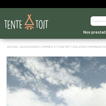
----- PAIEMENT EN 3 OU 4 FOIS DIRECTEMENT -----
Nos prestat
ACCUEIL
/
ACCESSOIRES
/
SOMMEIL ET CONFORT
/ ISOLATION THERMIQUE R