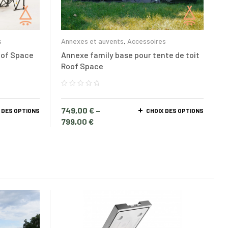
s
Annexes et auvents
,
Accessoires
oof Space
Annexe family base pour tente de toit
Roof Space
749,00
€
–
 DES OPTIONS
CHOIX DES OPTIONS
799,00
€