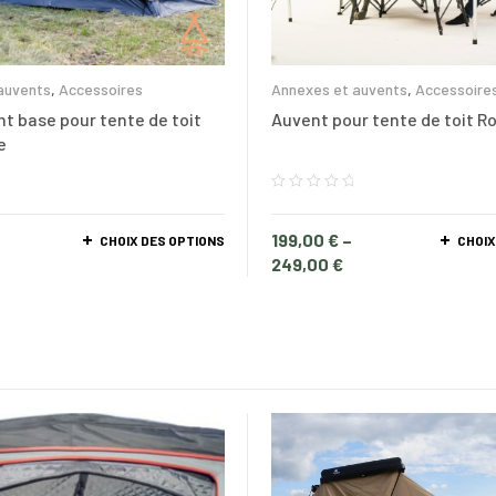
auvents
,
Accessoires
Annexes et auvents
,
Accessoire
ht base pour tente de toit
Auvent pour tente de toit R
e
–
199,00
€
–
CHOIX DES OPTIONS
CHOIX
249,00
€