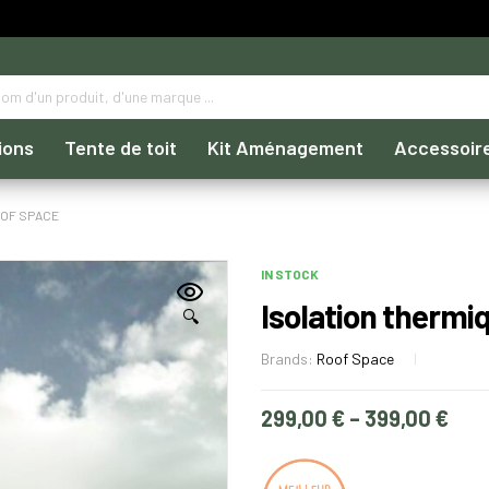
ions
Tente de toit
Kit Aménagement
Accessoir
OOF SPACE
IN STOCK
Isolation thermi
🔍
Brands:
Roof Space
299,00
€
–
399,00
€