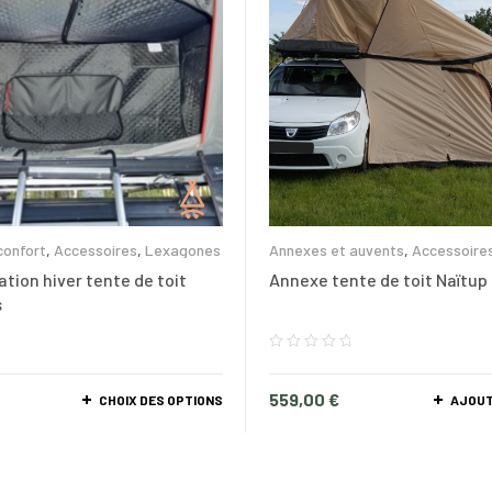
confort
,
Accessoires
,
Lexagones
Annexes et auvents
,
Accessoire
Accessoires Triup
lation hiver tente de toit
Annexe tente de toit Naïtup 
s
559,00
€
CHOIX DES OPTIONS
AJOUT