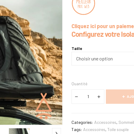
Cliquez ici pour un paiem
Configurez votre Isola
Taille
Quantité
AJO
Categories:
Accessoires
,
Sommeil 
Tags:
Accessoires
,
Toile souple