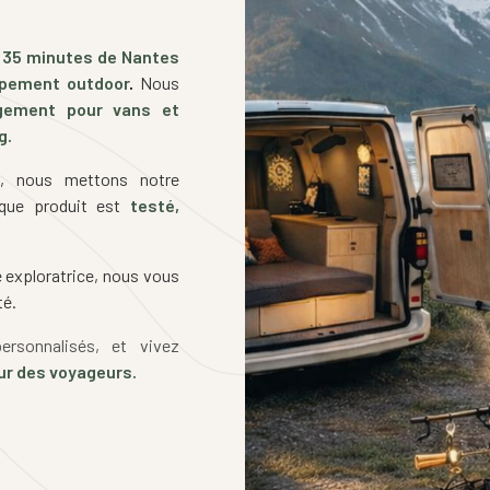
t
35 minutes de Nantes
ipement outdoor
.
Nous
agement pour vans et
g.
, nous mettons notre
aque produit est
testé,
 exploratrice, nous vous
té.
ersonnalisés, et vivez
ur des voyageurs.