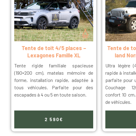
Tente de toit 4/5 places –
Tente de to
Lexagones Famille XL
land No
Tente rigide familiale spacieuse
Ultra légère 
(190×200 cm), matelas mémoire de
rapide à install
forme, installation rapide, adaptée à
parfaite pour
tous véhicules. Parfaite pour des
Couchage 1
escapades à 4 ou 5 en toute saison.
confort 10 cm,
de véhicules.
2 590€