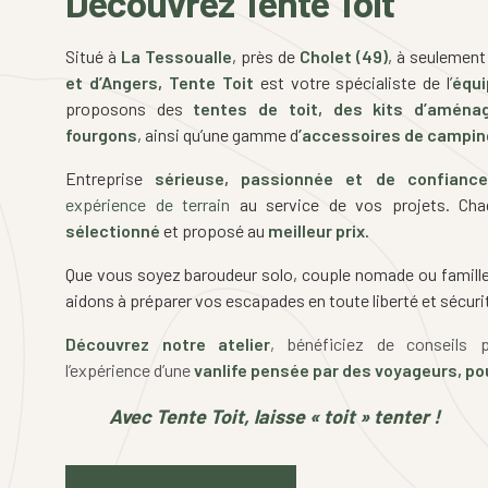
Découvrez Tente Toit
Situé à
La Tessoualle
, près de
Cholet (49)
, à seulemen
et d’Angers, Tente Toit
est votre spécialiste de l’
équ
proposons des
tentes de toit, des kits d’amén
fourgons
, ainsi qu’une gamme d
’accessoires de campin
Entreprise
sérieuse, passionnée et de confiance
expérience de terrain
au service de vos projets. Ch
sélectionné
et proposé au
meilleur prix
.
Que vous soyez baroudeur solo, couple nomade ou famille
aidons à préparer vos escapades en toute liberté et sécuri
Découvrez notre atelier
, bénéficiez de conseils p
l’expérience d’une
vanlife pensée par des voyageurs, po
Avec Tente Toit, laisse « toit » tenter !