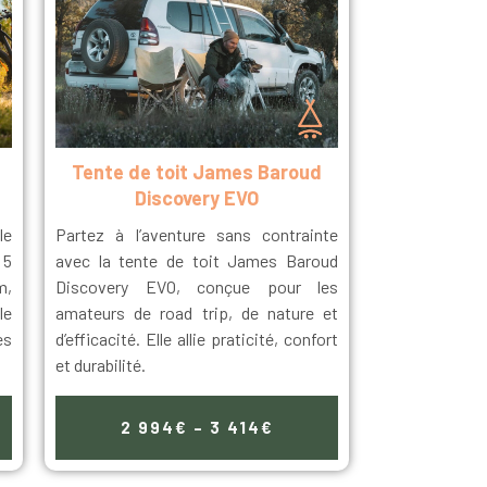
Tente de toit James Baroud
Discovery EVO
le
Partez à l’aventure sans contrainte
 5
avec la tente de toit James Baroud
m,
Discovery EVO, conçue pour les
le
amateurs de road trip, de nature et
es
d’efficacité. Elle allie praticité, confort
et durabilité.
2 994€ – 3 414€