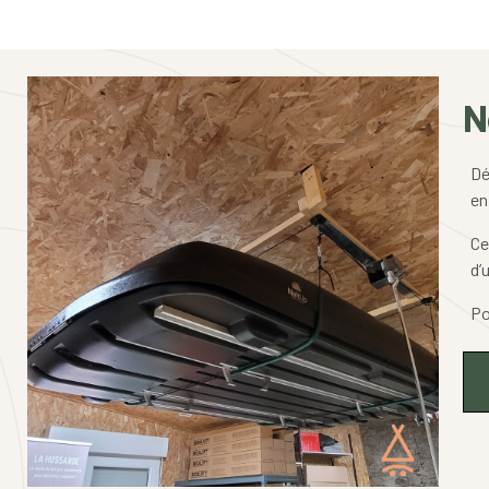
N
Dé
en
Ce
d’
Po