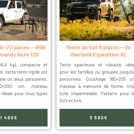
it 1/2 places – Wild
Tente de toit 5 places – Go
rmandy Auto 120
Overland Expedition XL
(46,5 kg), compacte et
Tente spacieuse et robuste, idéa
er, cette tente rigide est
pour les familles ou groupes jusqu’à
 une ou deux personnes.
personnes. Couchage 180×205 c
20×200 cm, matelas
matelas à mémoire de forme, trip
 idéale pour tous types
toile imperméable. Parfaite pour l
SUV et 4×4.
1 490€
3 590€