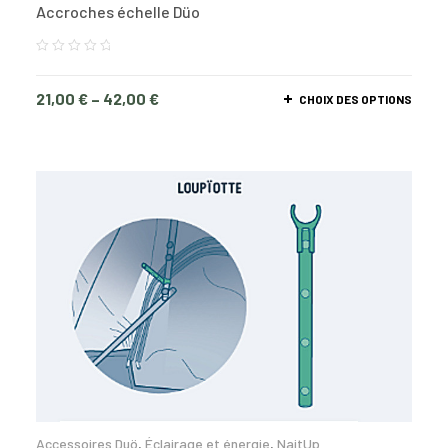
Accroches échelle Düo
21,00
€
–
42,00
€
CHOIX DES OPTIONS
Accessoires Duö
,
Éclairage et énergie
,
NaitUp