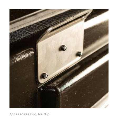
Accessoires Duö
,
NaitUp