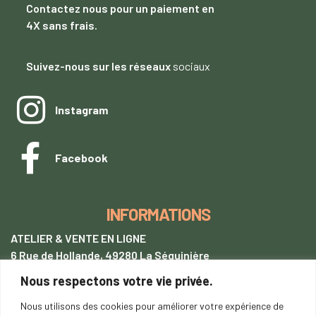
Contactez nous
pour un paiement
en
4X sans frais.
Suivez-nous sur les réseaux
sociaux
Instagram
Facebook
INFORMATIONS
ATELIER & VENTE EN LIGNE
6 Rue de Hollande, 49280 La Séguinière
Nous respectons votre vie privée.
+33 (0)7 62 28 54 94
tentetoit@gmail.com
Nous utilisons des cookies pour améliorer votre expérience de