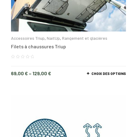
Accessoires Triup
,
NaitUp
,
Rangement et glacières
Filets à chaussures Triup
69,00
€
–
129,00
€
CHOIX DES OPTIONS