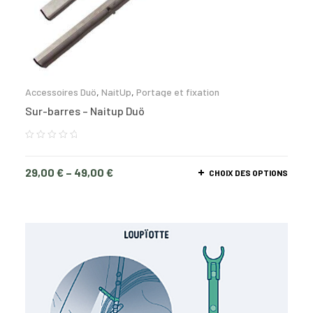
Accessoires Duö
,
NaitUp
,
Portage et fixation
Sur-barres – Naitup Duö
29,00
€
–
49,00
€
CHOIX DES OPTIONS