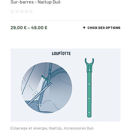
Sur-barres – Naitup Duö
29,00
€
–
49,00
€
CHOIX DES OPTIONS
Éclairage et énergie
,
NaitUp
,
Accessoires Duö