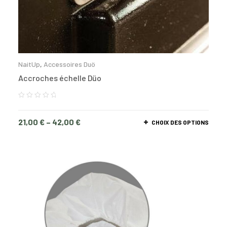
NaitUp
,
Accessoires Duö
Accroches échelle Düo
21,00
€
–
42,00
€
CHOIX DES OPTIONS