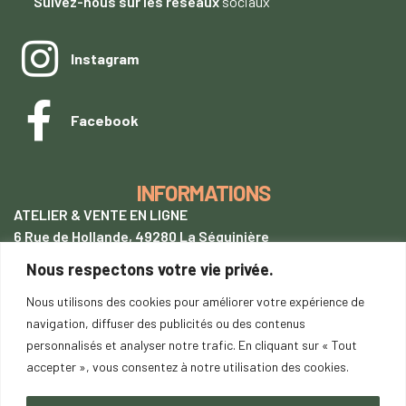
Suivez-nous sur les réseaux
sociaux
Instagram
Facebook
INFORMATIONS
ATELIER & VENTE EN LIGNE
6 Rue de Hollande, 49280 La Séguinière
Nous respectons votre vie privée.
+33 (0)7 62 28 54 94
tentetoit@gmail.com
Nous utilisons des cookies pour améliorer votre expérience de
navigation, diffuser des publicités ou des contenus
Lundi
au samedi : 9h00-18h00
personnalisés et analyser notre trafic. En cliquant sur « Tout
SUR RENDEZ-VOUS
accepter », vous consentez à notre utilisation des cookies.