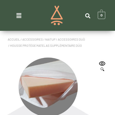
0
ACCUEIL
/
ACCESSOIRES
/
NAITUP
/
ACCESSOIRES DUÖ
/ HOUSSE PROTÈGE MATELAS SUPPLÉMENTAIRE DÜO
🔍