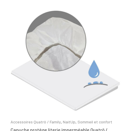
Accessoires Quatrö / Family
,
NaitUp
,
Sommeil et confort
Capuche protège literie imperméable Quatrö /