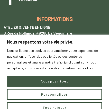
INFORMATIONS
ATELIER & VENTE EN LIGNE
6 Rue de Hollande, 49280 La Séguinière
Nous respectons votre vie privée.
+33 (0)7 62 28 54 94
tentetoit@gmail.com
Nous utilisons des cookies pour améliorer votre expérience de
navigation, diffuser des publicités ou des contenus
Lundi
au samedi : 9h00-18h00
personnalisés et analyser notre trafic. En cliquant sur « Tout
SUR RENDEZ-VOUS
accepter », vous consentez à notre utilisation des cookies.
Accepter tout
Copyright © 2023
saDesign.fr
– Tous droits réservés –
Personnaliser
Contactez nous
Tout rejeter