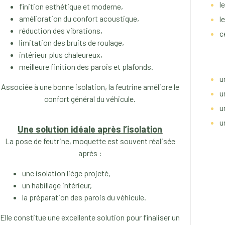
l
finition esthétique et moderne,
amélioration du confort acoustique,
l
réduction des vibrations,
c
limitation des bruits de roulage,
intérieur plus chaleureux,
meilleure finition des parois et plafonds.
u
Associée à une bonne isolation, la feutrine améliore le
u
confort général du véhicule.
u
u
Une solution idéale après l’isolation
La pose de feutrine, moquette est souvent réalisée
après :
une isolation liège projeté,
un habillage intérieur,
la préparation des parois du véhicule.
Elle constitue une excellente solution pour finaliser un