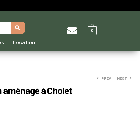
0
es
Location
PREV
NEXT
n aménagé à Cholet