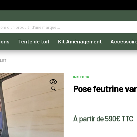
ions
Tente de toit
Kit Aménagement
Accessoir
OLET
IN STOCK
Pose feutrine va
🔍
À partir de 590€ TTC