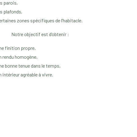
es parois,
es plafonds,
ertaines zones spécifiques de l’habitacle.
Notre objectif est d’obtenir :
ne finition propre,
n rendu homogène,
ne bonne tenue dans le temps,
n intérieur agréable à vivre.