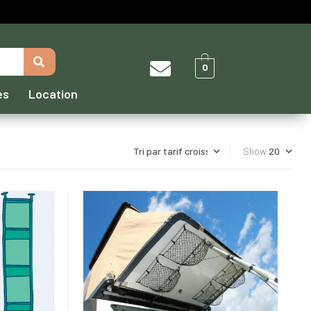
0
es
Location
Show