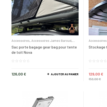
Accessoires
,
Accessoires James Baroud
,
Accessoires
Rangement et glacières
et glacières
Sac porte bagage gear bag pour tente
Stockage t
de toit Nova
126,00
€
129,00
€
AJOUTER AU PANIER
159,00
€