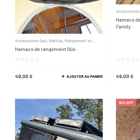
Accessoires
glacières
Hamacs de 
Family
Accessoires Duö
,
NaitUp
,
Rangement et
glacières
Hamacs de rangement Düo
49,00
€
49,00
€
AJOUTER AU PANIER
19% OFF