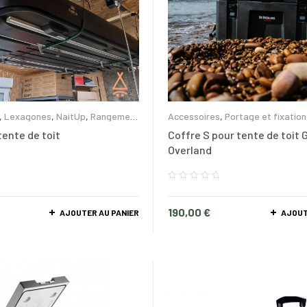
,
Lexagones
,
NaitUp
,
Rangement
Accessoires
,
Portage et fixation
,
Tente de toit
,
Wild Land
et glacières
ente de toit
Coffre S pour tente de toit 
Overland
190,00
€
AJOUTER AU PANIER
AJOUT