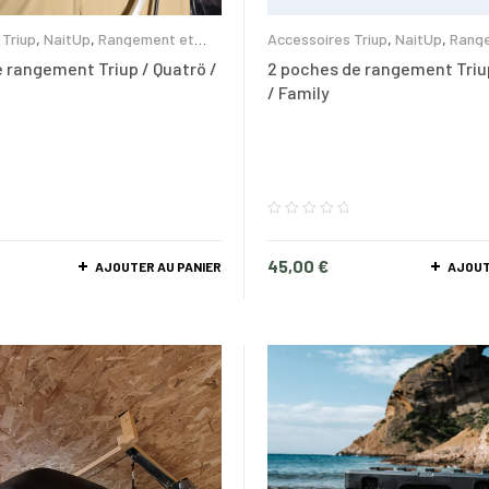
Accessoires Triup
,
NaitUp
,
Rang
 Triup
,
NaitUp
,
Rangement et
glacières
2 poches de rangement Triu
rangement Triup / Quatrö /
/ Family
45,00
€
AJOUTER AU PANIER
AJOUT