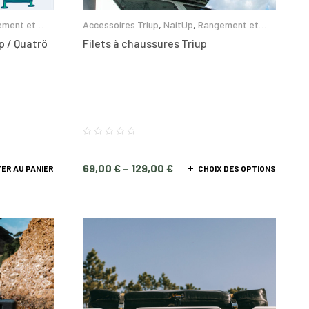
Accessoires Triup
,
NaitUp
,
Rangement et
ement et
glacières
Filets à chaussures Triup
p / Quatrö
69,00
€
–
129,00
€
ER AU PANIER
CHOIX DES OPTIONS