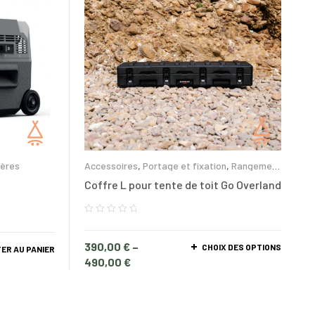
ières
Accessoires
,
Portage et fixation
,
Rangement
et glacières
Coffre L pour tente de toit Go Overland
390,00
€
–
CHOIX DES OPTIONS
ER AU PANIER
490,00
€