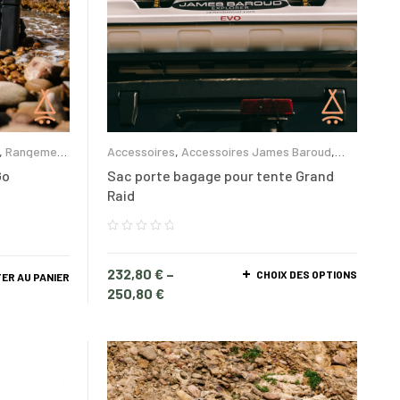
,
Rangement
Accessoires
,
Accessoires James Baroud
,
Rangement et glacières
Go
Sac porte bagage pour tente Grand
Raid
232,80
€
–
CHOIX DES OPTIONS
ER AU PANIER
250,80
€