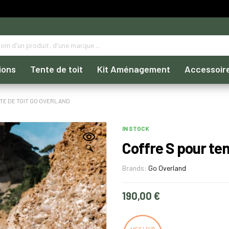
ions
Tente de toit
Kit Aménagement
Accessoir
TE DE TOIT GO OVERLAND
IN STOCK
Coffre S pour ten
🔍
Brands:
Go Overland
190,00
€