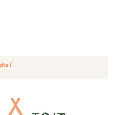
*
ite !