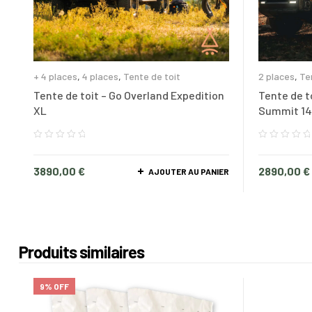
+ 4 places
,
4 places
,
Tente de toit
2 places
,
Te
Tente de toit – Go Overland Expedition
Tente de t
XL
Summit 14
3890,00
€
2890,00
€
AJOUTER AU PANIER
Produits similaires
9% OFF