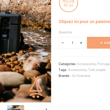
Cliquez ici pour un paiem
Quantité
AJO
Categories:
Accessoires
,
Portage 
Tags:
Accessoires
,
Toile souple
Brands :
Go Overland