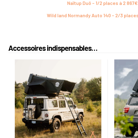
Naïtup Duö – 1/2 places à 2 867€
Wild land Normandy Auto 140 – 2/3 places
Accessoires indispensables…