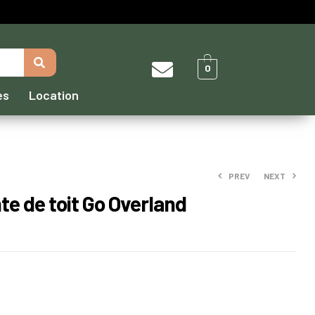
0
es
Location
PREV
NEXT
te de toit Go Overland
390,00
159,90
€
€
–
490,00
€