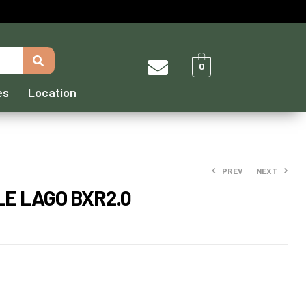
0
es
Location
PREV
NEXT
E LAGO BXR2.0
35,30
53,60
€
€