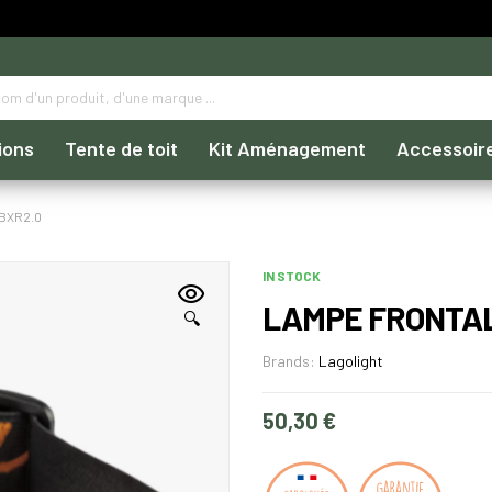
ions
Tente de toit
Kit Aménagement
Accessoir
BXR2.0
IN STOCK
LAMPE FRONTAL
🔍
Brands:
Lagolight
50,30
€