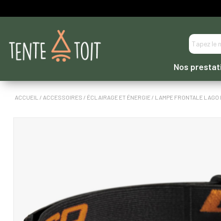
----- PAIEMENT EN 3 OU 4 FOIS DIRECTEMENT -----
Nos prestat
ACCUEIL
/
ACCESSOIRES
/
ÉCLAIRAGE ET ÉNERGIE
/ LAMPE FRONTALE LAGO 