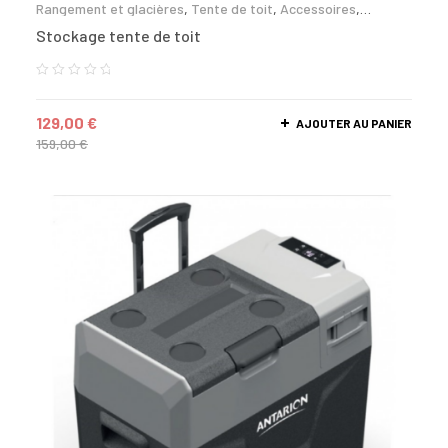
Rangement et glacières
,
Tente de toit
,
Accessoires
,
Lexagones
,
NaitUp
,
Wild Land
Stockage tente de toit
129,00
€
AJOUTER AU PANIER
159,00
€