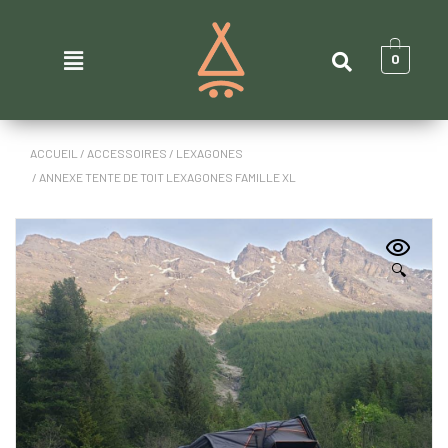
0
ACCUEIL
/
ACCESSOIRES
/
LEXAGONES
/ ANNEXE TENTE DE TOIT LEXAGONES FAMILLE XL
🔍