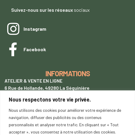
Suivez-nous sur les réseaux
sociaux
Instagram
Facebook
INFORMATIONS
ATELIER & VENTE EN LIGNE
6 Rue de Hollande, 49280 La Séguinière
Nous respectons votre vie privée.
+33 (0)7 62 28 54 94
tentetoit@gmail.com
Nous utilisons des cookies pour améliorer votre expérience de
navigation, diffuser des publicités ou des contenus
Lundi
au samedi : 9h00-18h00
personnalisés et analyser notre trafic. En cliquant sur « Tout
SUR RENDEZ-VOUS
accepter », vous consentez à notre utilisation des cookies.