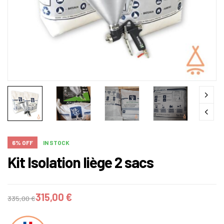
6% OFF
IN STOCK
Kit Isolation liège 2 sacs
315,00
€
335,00
€