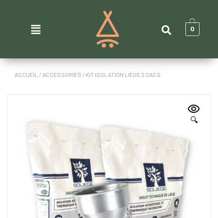
0
ACCUEIL
/
ACCESSOIRES
/ KIT ISOLATION LIÈGE 2 SACS
🔍