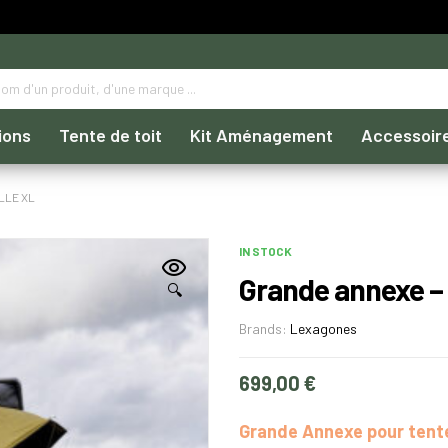
ions
Tente de toit
Kit Aménagement
Accessoir
LLE XL
IN STOCK
Grande annexe – 
🔍
Brands:
Lexagones
699,00
€
Grande Annexe pour tente