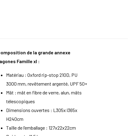
composition de la grande annexe
agones Famille xl :
Matériau : Oxford rip-stop 210D, PU
3000 mm, revêtement argenté, UPF 50+
Mât : mât en fibre de verre, alun, mâts
télescopiques
Dimensions ouvertes : L305x l365x
H240cm
Taille de l’emballage : 127x22x22cm