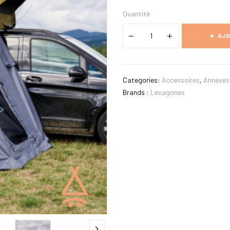
Quantité
AJO
Categories:
Accessoires
,
Annexes
Brands :
Lexagones