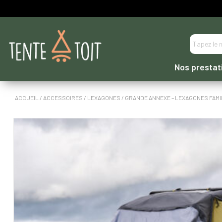
----- PAIEMENT EN 3 OU 4 FOIS DIRECTEMENT -----
Nos prestat
ACCUEIL
/
ACCESSOIRES
/
LEXAGONES
/ GRANDE ANNEXE – LEXAGONES FAMI