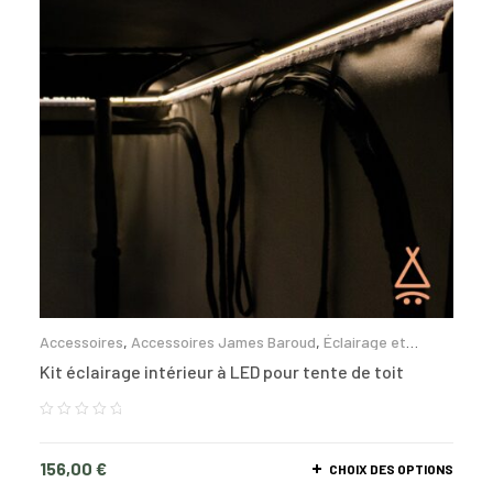
Accessoires
,
Accessoires James Baroud
,
Éclairage et
énergie
Kit éclairage intérieur à LED pour tente de toit
156,00
€
CHOIX DES OPTIONS