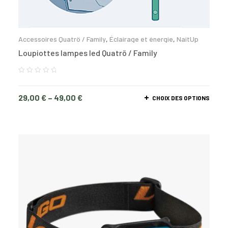
Accessoires Quatrö / Family
,
Éclairage et énergie
,
NaitUp
Loupiottes lampes led Quatrö / Family
29,00
€
–
49,00
€
CHOIX DES OPTIONS