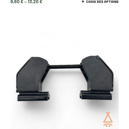
9,60
€
–
13,20
€
CHOIX DES OPTIONS