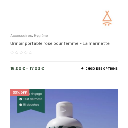
Accessoires
,
Hygiène
Urinoir portable rose pour femme – La marinette
16,00
€
–
17,00
€
CHOIX DES OPTIONS
33% OFF