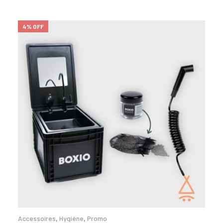
4% OFF
Accessoires
,
Hygiène
,
Promo