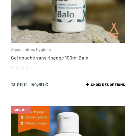
Accessoires
,
Hygiène
Gel douche sans rinçage 100ml Balo
13,00
€
–
54,60
€
CHOIX DES OPTIONS
30% OFF