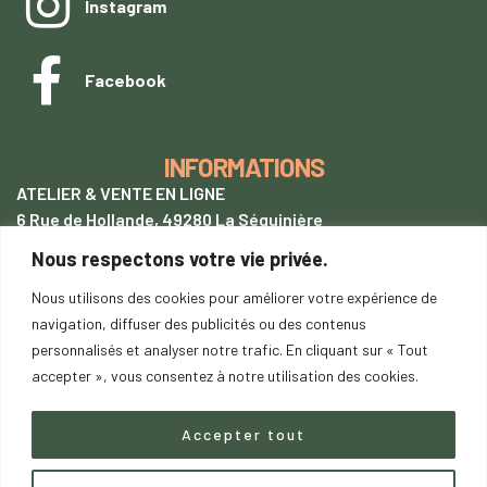
Instagram
Facebook
INFORMATIONS
ATELIER & VENTE EN LIGNE
6 Rue de Hollande, 49280 La Séguinière
Nous respectons votre vie privée.
+33 (0)7 62 28 54 94
tentetoit@gmail.com
Nous utilisons des cookies pour améliorer votre expérience de
navigation, diffuser des publicités ou des contenus
Lundi
au samedi : 9h00-18h00
personnalisés et analyser notre trafic. En cliquant sur « Tout
SUR RENDEZ-VOUS
accepter », vous consentez à notre utilisation des cookies.
Accepter tout
Copyright © 2023
saDesign.fr
– Tous droits réservés –