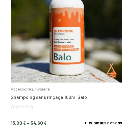
Accessoires
,
Hygiène
Shampoing sans rinçage 100ml Balo
13,00
€
–
54,60
€
CHOIX DES OPTIONS