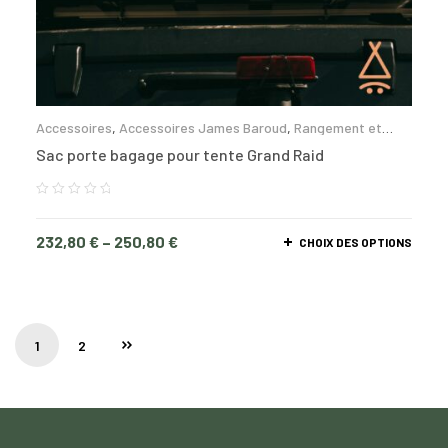
Accessoires
,
Accessoires James Baroud
,
Rangement et
glacières
Sac porte bagage pour tente Grand Raid
232,80
€
–
250,80
€
CHOIX DES OPTIONS
1
2