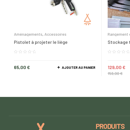
Aménagements
,
Accessoires
Rangement e
Accessoires
Pistolet à projeter le liège
Stockage t
65,00
€
129,00
€
AJOUTER AU PANIER
159,00
€
PRODUITS