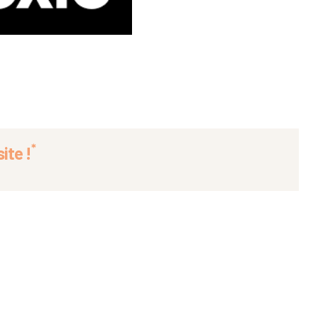
*
ite !