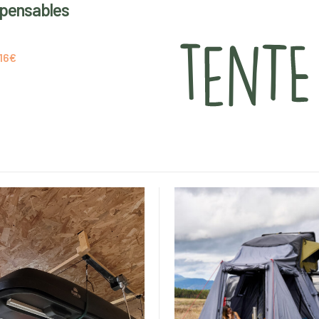
ispensables
 16€