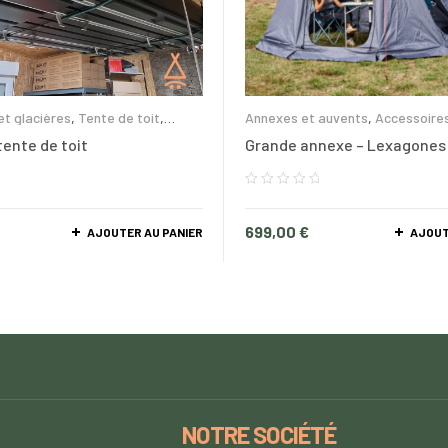
t glacières
,
Tente de toit
,
Annexes et auvents
,
Accessoire
,
Lexagones
,
NaitUp
,
Wild Land
Lexagones
ente de toit
Grande annexe – Lexagones 
699,00
€
AJOUTER AU PANIER
AJOUT
NOTRE SOCIÉTÉ