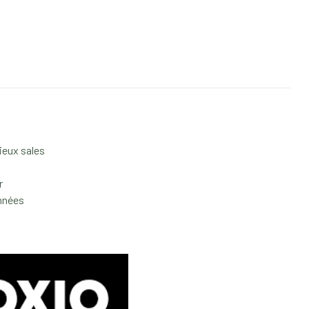
lieux sales
r
années