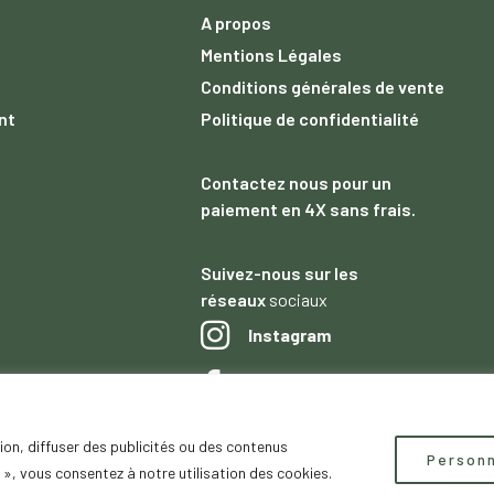
A propos
s
Mentions Légales
Conditions générales de vente
nt
Politique de confidentialité
Contactez nous
pour un
paiement
en 4X sans frais.
Suivez-nous sur les
réseaux
sociaux
Instagram
Facebook
ion, diffuser des publicités ou des contenus
Copyright © 2023
saDesign.fr
– Tous droits réservés –
Personn
 », vous consentez à notre utilisation des cookies.