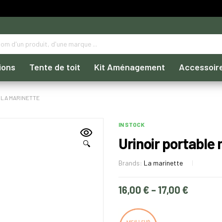
ions
Tente de toit
Kit Aménagement
Accessoir
 LA MARINETTE
IN STOCK
Urinoir portable
🔍
Brands:
La marinette
16,00
€
–
17,00
€