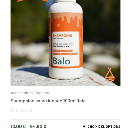
Accessoires
,
Hygiène
Shampoing sans rinçage 100ml Balo
13,00
€
–
54,60
€
CHOIX DES OPTIONS