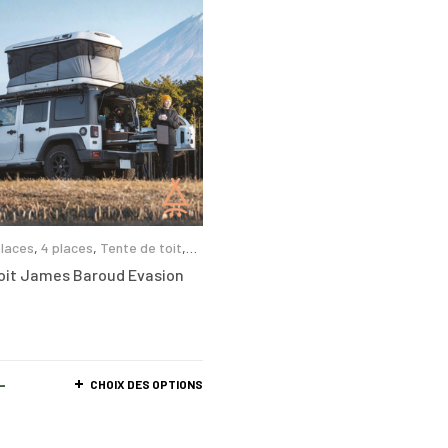
places
,
4 places
,
Tente de toit
,
t coque rigide
oit James Baroud Evasion
–
CHOIX DES OPTIONS