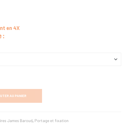
ent en 4X
 :
UTER AU PANIER
ires James Baroud
,
Portage et fixation