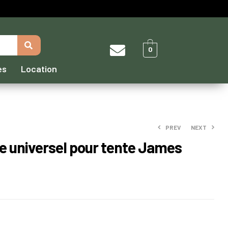
0
es
Location
PREV
NEXT
e universel pour tente James
312,00
9,60
€
–
€
13,20
€