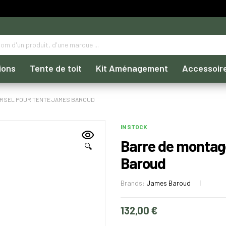
ions
Tente de toit
Kit Aménagement
Accessoir
ERSEL POUR TENTE JAMES BAROUD
IN STOCK
Barre de montag
🔍
Baroud
Brands:
James Baroud
132,00
€