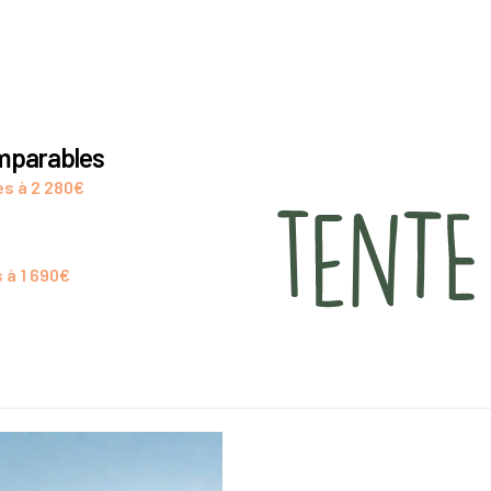
omparables
es à 2 280€
 à 1 690€