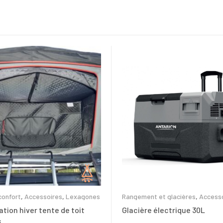
confort
,
Accessoires
,
Lexagones
Rangement et glacières
,
Access
lation hiver tente de toit
Glacière électrique 30L
s