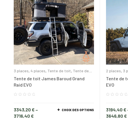
3 places
,
4 places
,
Tente de toit
,
Tente de
2 places
,
3 
toit coque rigide
Tente de toi
Tente de toit James Baroud Grand
Tente de t
Raid EVO
EVO
3343,20
€
–
3194,40
€
CHOIX DES OPTIONS
3716,40
€
3646,80
€