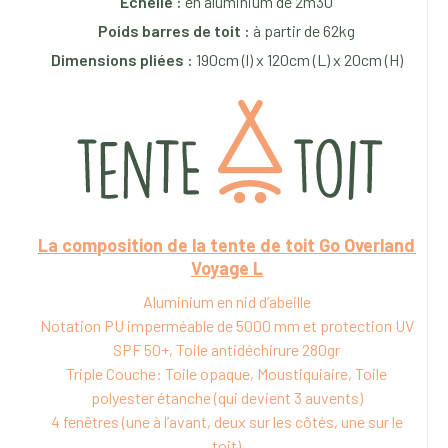
Echelle :
en aluminium de 2m30
Poids barres de toit :
à partir de 62kg
Dimensions pliées :
190cm (l) x 120cm (L) x 20cm (H)
La composition de la tente de toit Go Overland
Voyage L
Aluminium en nid d’abeille
Notation PU imperméable de 5000 mm et protection UV
SPF 50+, Toile antidéchirure 280gr
Triple Couche: Toile opaque, Moustiquiaire, Toile
polyester étanche (qui devient 3 auvents)
4 fenêtres (une à l’avant, deux sur les côtés, une sur le
toit)