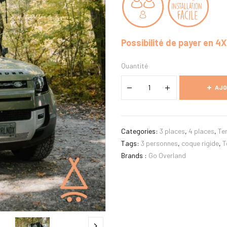
Possibilité de payer en 4
Quantité
AJO
Categories:
3 places
,
4 places
,
Ten
Tags:
3 personnes
,
coque rigide
,
T
Brands :
Go Overland