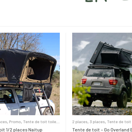
aces
,
Promo
,
Tente de toit toile
2 places
,
3 places
,
Tente de toit
e de toit
oit 1/2 places Naitup
Tente de toit – Go Overland 