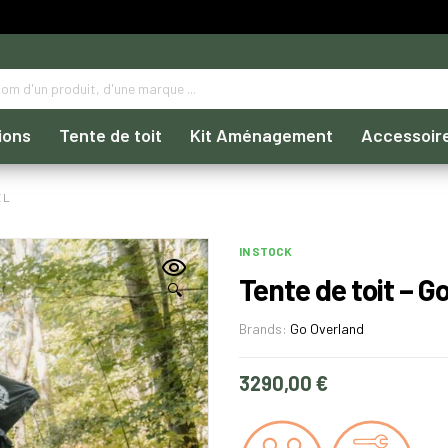
ions
Tente de toit
Kit Aménagement
Accessoir
 L
IN STOCK
Tente de toit – G
🔍
Brands:
Go Overland
3290,00
€