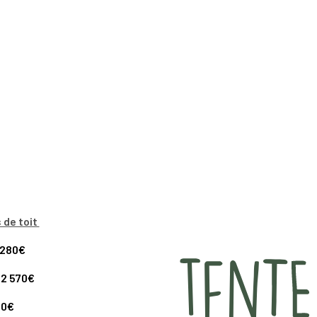
 de toit
2 280€
 2 570€
90€