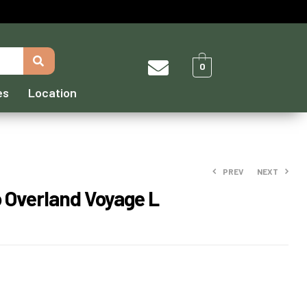
0
es
Location
PREV
NEXT
o Overland Voyage L
4599,00
€
–
4778,00
€
2890,00
€