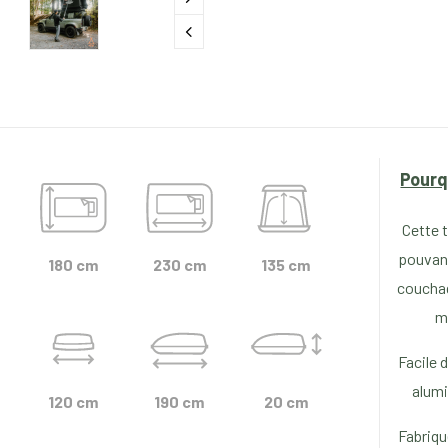
Pourq
Cette 
pouvant
180 cm
230 cm
135 cm
couchag
m
Facile 
alumi
120 cm
190 cm
20 cm
Fabriqu