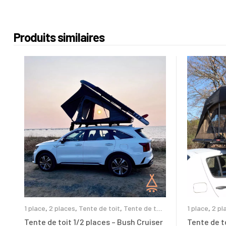
Produits similaires
1 place
,
2 places
,
Tente de toit
,
Tente de toit
1 place
,
2 pl
coque rigide
souple
,
Tent
Tente de toit 1/2 places – Bush Cruiser
Tente de t