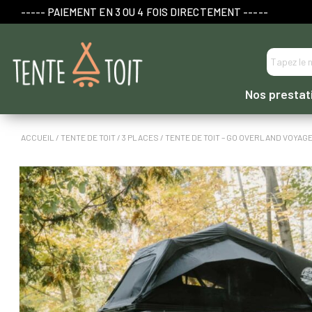
----- PAIEMENT EN 3 OU 4 FOIS DIRECTEMENT -----
Nos prestat
ACCUEIL
/
TENTE DE TOIT
/
3 PLACES
/ TENTE DE TOIT – GO OVERLAND VOYAGE