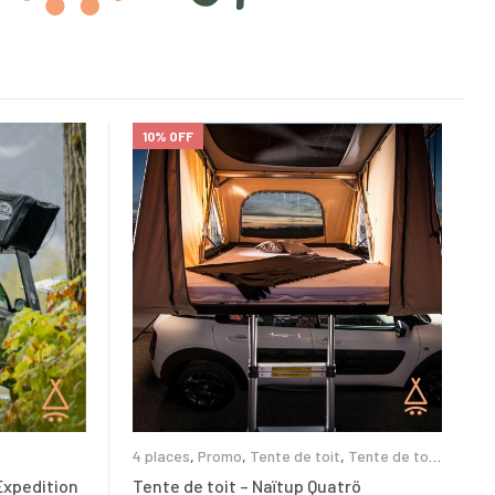
10% OFF
4 places
,
Promo
,
Tente de toit
,
Tente de toit
coque rigide
Expedition
Tente de toit – Naïtup Quatrö