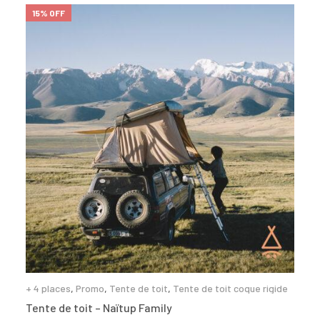
15% OFF
+ 4 places
,
Promo
,
Tente de toit
,
Tente de toit coque rigide
Tente de toit – Naïtup Family