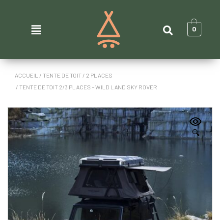
0
ACCUEIL
/
TENTE DE TOIT
/
2 PLACES
/ TENTE DE TOIT 2/3 PLACES – WILD LAND SKY ROVER
🔍