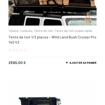
1 place
,
2 places
,
Tente de toit
,
Tente de toit coque rigide
Tente de toit 1/2 places – Wild Land Bush Cruiser Pro
140 V2
2590,00
€
AJOUTER AU PANIER