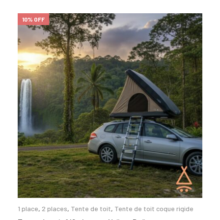
10% OFF
1 place
,
2 places
,
Tente de toit
,
Tente de toit coque rigide