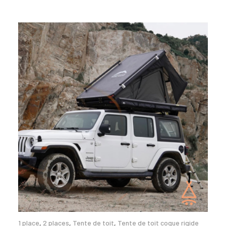
1 place
,
2 places
,
Tente de toit
,
Tente de toit coque rigide