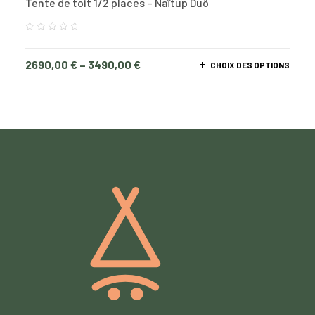
Tente de toit 1/2 places – Naïtup Duö
2690,00
€
–
3490,00
€
CHOIX DES OPTIONS