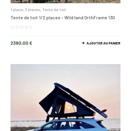
1 place
,
2 places
,
Tente de toit
Tente de toit 1/2 places – Wild land OrthFrame 130
2380,00
€
AJOUTER AU PANIER