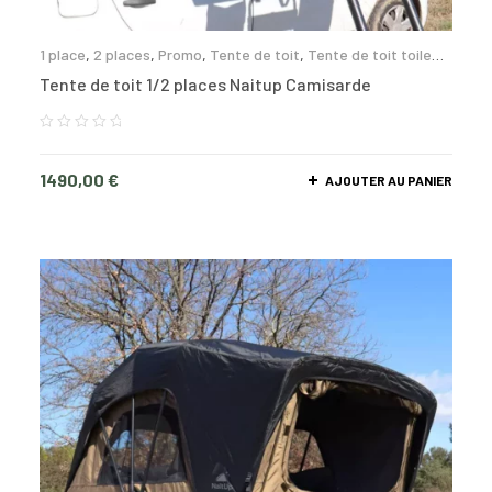
1 place
,
2 places
,
Promo
,
Tente de toit
,
Tente de toit toile
souple
Tente de toit 1/2 places Naitup Camisarde
1490,00
€
AJOUTER AU PANIER