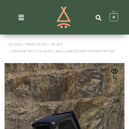
0
ACCUEIL
/
TENTE DE TOIT
/
1 PLACE
/ TENTE DE TOIT 1/2 PLACES – WILD LAND DESERT CRUISER PRO 120
🔍