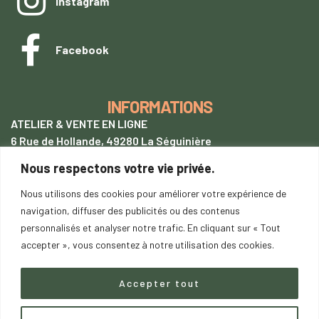
Instagram
Facebook
INFORMATIONS
ATELIER & VENTE EN LIGNE
6 Rue de Hollande, 49280 La Séguinière
Nous respectons votre vie privée.
+33 (0)7 62 28 54 94
tentetoit@gmail.com
Nous utilisons des cookies pour améliorer votre expérience de
navigation, diffuser des publicités ou des contenus
Lundi
au samedi : 9h00-18h00
personnalisés et analyser notre trafic. En cliquant sur « Tout
SUR RENDEZ-VOUS
accepter », vous consentez à notre utilisation des cookies.
Accepter tout
Copyright © 2023
saDesign.fr
– Tous droits réservés –