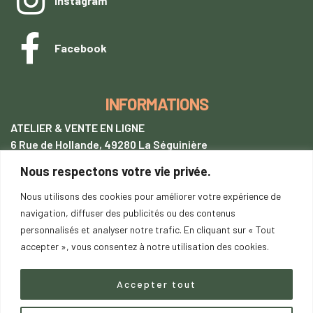
Instagram
Facebook
INFORMATIONS
ATELIER & VENTE EN LIGNE
6 Rue de Hollande, 49280 La Séguinière
Nous respectons votre vie privée.
+33 (0)7 62 28 54 94
tentetoit@gmail.com
Nous utilisons des cookies pour améliorer votre expérience de
navigation, diffuser des publicités ou des contenus
Lundi
au samedi : 9h00-18h00
personnalisés et analyser notre trafic. En cliquant sur « Tout
SUR RENDEZ-VOUS
accepter », vous consentez à notre utilisation des cookies.
Accepter tout
Copyright © 2023
saDesign.fr
– Tous droits réservés –