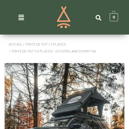
0
ACCUEIL
/
TENTE DE TOIT
/
2 PLACES
/ TENTE DE TOIT 1/2 PLACES – GO OVERLAND SUMMIT 140
🔍