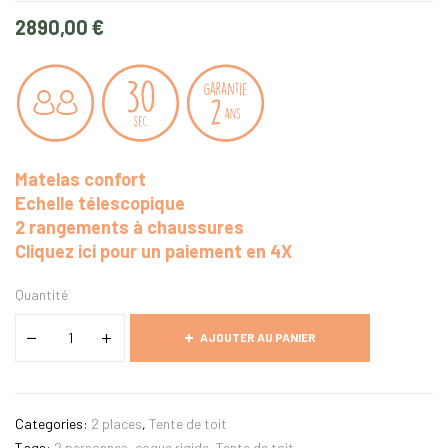
2890,00
€
Matelas confort
Echelle télescopique
2 rangements à chaussures
Cliquez ici pour un paiement en 4X
Quantité
AJOUTER AU PANIER
Categories:
2 places
,
Tente de toit
Tags:
2 personnes
,
coque rigide
,
Tente de toit