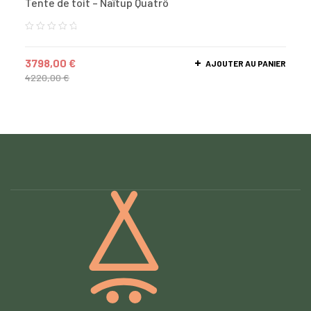
Tente de toit – Naïtup Quatrö
3798,00
€
AJOUTER AU PANIER
4220,00
€