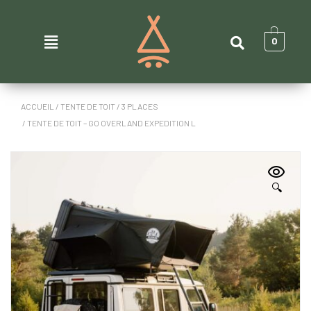
0
ACCUEIL
/
TENTE DE TOIT
/
3 PLACES
/ TENTE DE TOIT – GO OVERLAND EXPEDITION L
🔍