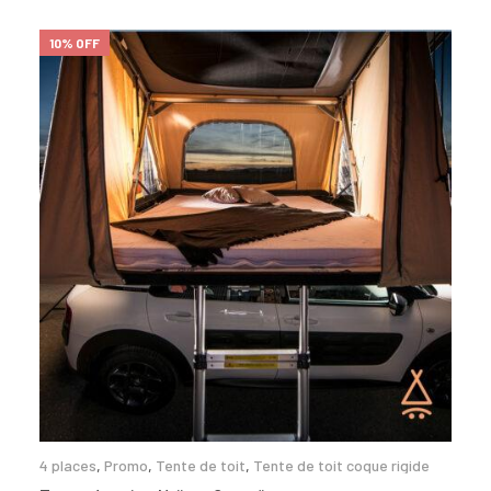
10% OFF
4 places
,
Promo
,
Tente de toit
,
Tente de toit coque rigide