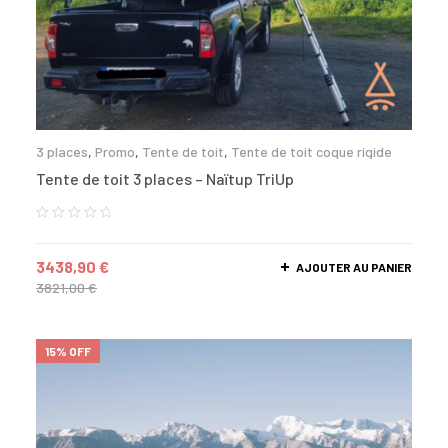
3 places
,
Promo
,
Tente de toit
,
Tente de toit coque rigide
Tente de toit 3 places – Naïtup TriUp
3438,90
€
AJOUTER AU PANIER
3821,00
€
15% OFF