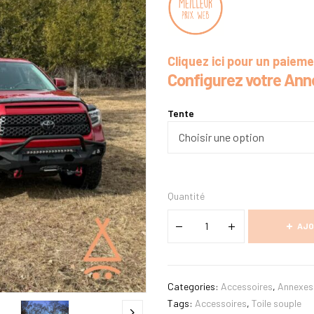
Cliquez ici pour un paiem
Configurez votre Ann
Tente
Quantité
AJO
Categories:
Accessoires
,
Annexes
Tags:
Accessoires
,
Toile souple