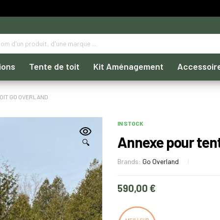
ions
Tente de toit
Kit Aménagement
Accessoir
TOIT GO OVERLAND
IN STOCK
Annexe pour tent
🔍
Brands:
Go Overland
590,00
€