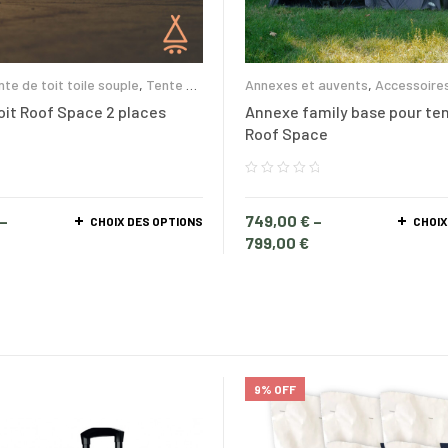
te de toit toile souple
,
Tente de
Annexes et auvents
,
Accessoire
oit Roof Space 2 places
Annexe family base pour ten
Roof Space
–
749,00
€
–
CHOIX DES OPTIONS
CHOIX
799,00
€
9% OFF