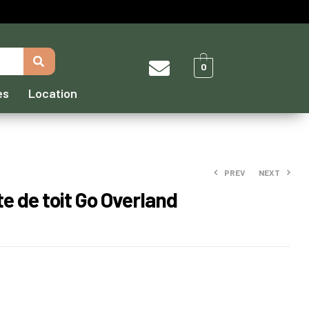
0
es
Location
PREV
NEXT
e de toit Go Overland
150,00
890,00
€
€
–
179,00
€