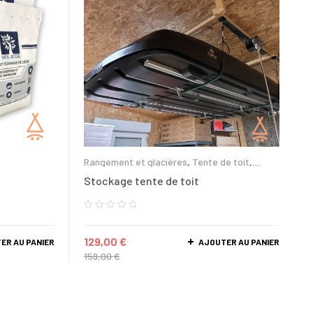
Rangement et glacières
,
Tente de toit
,
Accessoires
,
Lexagones
,
NaitUp
,
Wild Land
Stockage tente de toit
129,00
€
ER AU PANIER
AJOUTER AU PANIER
159,00
€