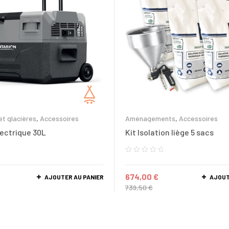
t glacières
,
Accessoires
Aménagements
,
Accessoires
lectrique 30L
Kit Isolation liège 5 sacs
674,00
€
AJOUTER AU PANIER
AJOUT
739,50
€