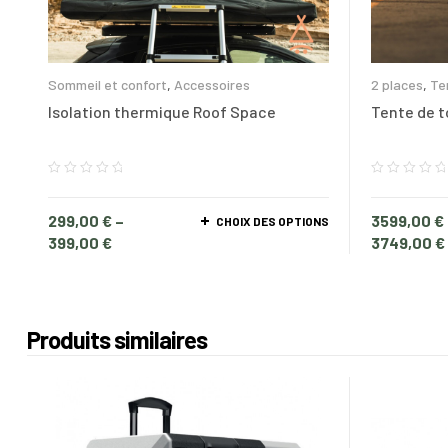
Sommeil et confort
,
Accessoires
2 places
,
Ten
toit
Isolation thermique Roof Space
Tente de t
299,00
€
–
3599,00
€
CHOIX DES OPTIONS
399,00
€
3749,00
€
Produits similaires