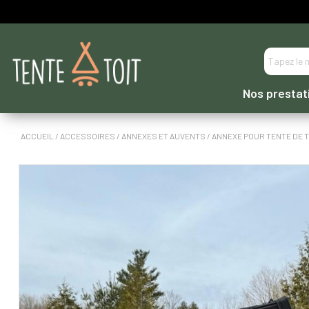
----- PAIEMENT EN 3 OU 4 FOIS DIRECTEMENT -----
Nos prestat
ACCUEIL
/
ACCESSOIRES
/
ANNEXES ET AUVENTS
/ ANNEXE POUR TENTE DE 