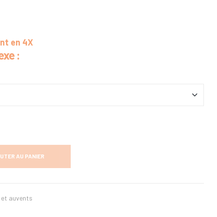
ent en 4X
exe :
UTER AU PANIER
 et auvents