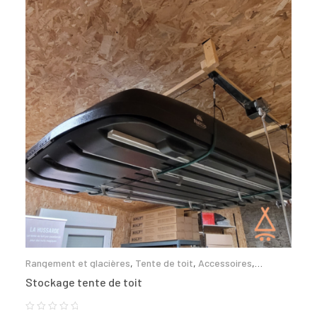
Rangement et glacières
,
Tente de toit
,
Accessoires
,
Lexagones
,
NaitUp
,
Wild Land
Stockage tente de toit