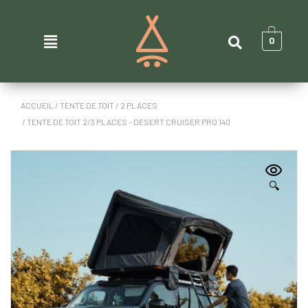
0
ACCUEIL
/
TENTE DE TOIT
/
2 PLACES
/ TENTE DE TOIT 2/3 PLACES – DESERT CRUISER PRO 140
🔍