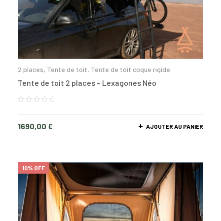
2 places
,
Tente de toit
,
Tente de toit coque rigide
Tente de toit 2 places – Lexagones Néo
1690,00
€
AJOUTER AU PANIER
10% OFF