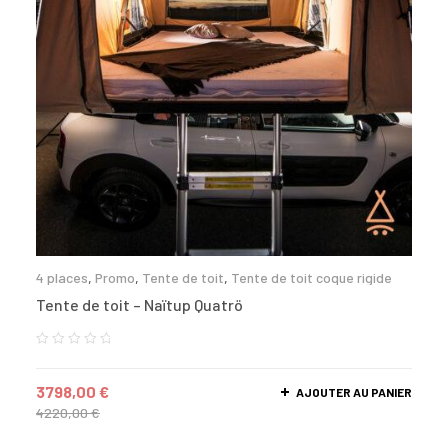
4 places
,
Promo
,
Tente de toit
,
Tente de toit coque rigide
Tente de toit – Naïtup Quatrö
3798,00
€
AJOUTER AU PANIER
4220,00
€