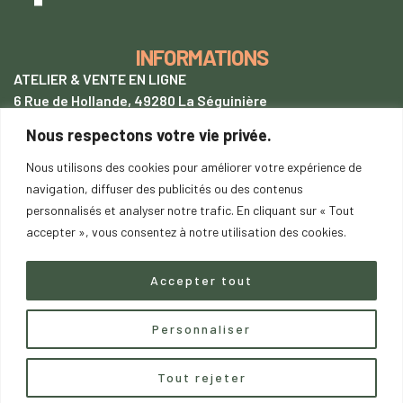
INFORMATIONS
ATELIER & VENTE EN LIGNE
6 Rue de Hollande, 49280 La Séguinière
Nous respectons votre vie privée.
+33 (0)7 62 28 54 94
tentetoit@gmail.com
Nous utilisons des cookies pour améliorer votre expérience de
navigation, diffuser des publicités ou des contenus
Lundi
au samedi : 9h00-18h00
personnalisés et analyser notre trafic. En cliquant sur « Tout
SUR RENDEZ-VOUS
accepter », vous consentez à notre utilisation des cookies.
Accepter tout
Copyright © 2023
saDesign.fr
– Tous droits réservés –
Personnaliser
Contactez nous
Tout rejeter
O