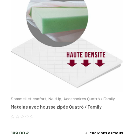
Sommeil et confort
,
NaitUp
,
Accessoires Quatrö / Family
Matelas avec housse zipée Quatrö / Family
199,00
€
CHOIX DES OPTIONS