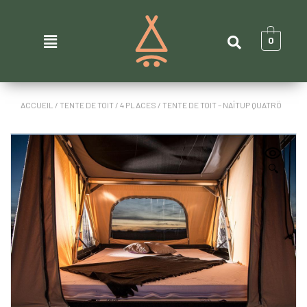
0
ACCUEIL
/
TENTE DE TOIT
/
4 PLACES
/ TENTE DE TOIT – NAÏTUP QUATRÖ
🔍