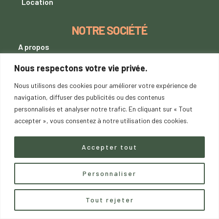
Location
NOTRE SOCIÉTÉ
A propos
Mentions Légales
Nous respectons votre vie privée.
Conditions générales de vente
Nous utilisons des cookies pour améliorer votre expérience de
Politique de confidentialité
navigation, diffuser des publicités ou des contenus
personnalisés et analyser notre trafic. En cliquant sur « Tout
Contactez nous
pour un paiement
en
accepter », vous consentez à notre utilisation des cookies.
4X sans frais.
Accepter tout
Suivez-nous sur les réseaux
sociaux
Personnaliser
Instagram
Contactez nous
Tout rejeter
O