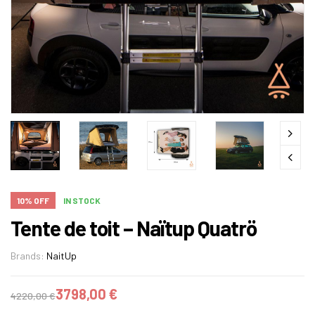
10% OFF
IN STOCK
Tente de toit – Naïtup Quatrö
Brands:
NaitUp
3798,00
€
4220,00
€