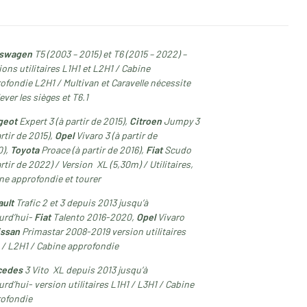
kswagen
T5 (2003 – 2015) et T6 (2015 – 2022) –
ions utilitaires L1H1 et L2H1 / Cabine
ofondie L2H1 / Multivan et Caravelle nécessite
lever les sièges et T6.1
geot
Expert 3 (à partir de 2015),
Citroen
Jumpy 3
artir de 2015),
Opel
Vivaro 3 (à partir de
0),
Toyota
Proace (à partir de 2016),
Fiat
Scudo
artir de 2022) / Version XL (5,30m) / Utilitaires,
ne approfondie et tourer
ult
Trafic 2 et 3 depuis 2013 jusqu’à
urd’hui-
Fiat
Talento 2016-2020,
Opel
Vivaro
issan
Primastar 2008-2019 version utilitaires
 / L2H1 / Cabine approfondie
cedes
3 Vito XL depuis 2013 jusqu’à
urd’hui- version utilitaires L1H1 / L3H1 / Cabine
ofondie