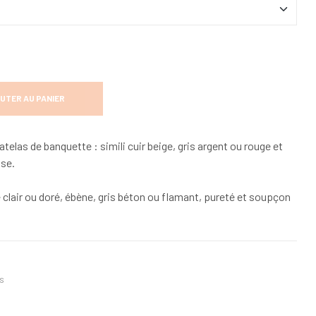
UTER AU PANIER
telas de banquette : simili cuir beige, gris argent ou rouge et
ise.
e clair ou doré, ébène, gris béton ou flamant, pureté et soupçon
s