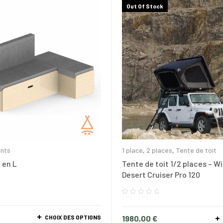
Out Of Stock
nts
1 place
,
2 places
,
Tente de toit
 en L
Tente de toit 1/2 places – Wi
Desert Cruiser Pro 120
–
CHOIX DES OPTIONS
1980,00
€