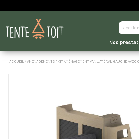
----- PAIEMENT EN 3 OU 4 FOIS DIRECTEMENT -----
Nos prestat
ACCUEIL
/
AMÉNAGEMENTS
/ KIT AMÉNAGEMENT VAN LATÉRAL GAUCHE AVEC