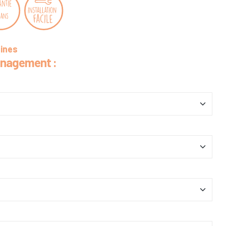
aines
énagement :