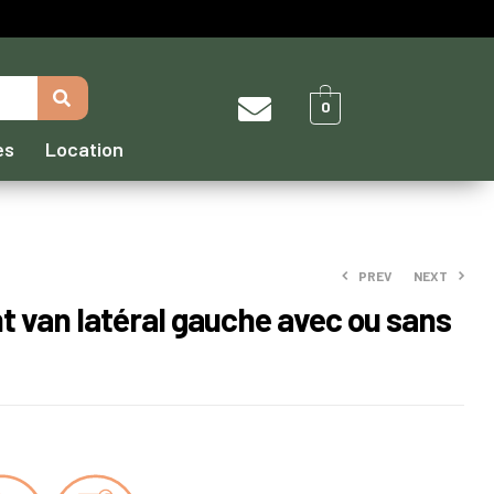
0
es
Location
PREV
NEXT
 van latéral gauche avec ou sans
950,00
€
–
2140,00
€
3884,00
€
–
4986,00
€