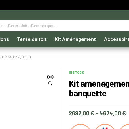
ions
Tente de toit
Kit Aménagement
Accessoir
 OU SANS BANQUETTE
IN STOCK
Kit aménagement
🔍
banquette
2692,00
€
–
4674,00
€