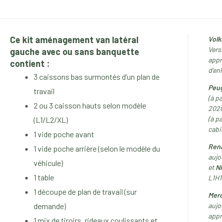
Ce kit aménagement van latéral
Vol
Vers
gauche avec ou sans banquette
appr
contient :
d’en
3 caissons bas surmontés d’un plan de
Peu
travail
(à p
2 ou 3 caisson hauts selon modèle
202
(à p
(L1/L2/XL)
cabi
1 vide poche avant
Rena
1 vide poche arrière (selon le modèle du
aujo
véhicule)
et
N
1 table
L1H1
1 découpe de plan de travail (sur
Mer
demande)
aujo
appr
1 mix de tiroirs, rideaux coulissants et