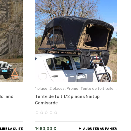
1 place
,
2 places
,
Promo
,
Tente de toit toile
souple
,
Tente de toit
ld land
Tente de toit 1/2 places Naitup
Camisarde
1490,00
€
LIRE LA SUITE
AJOUTER AU PANIER