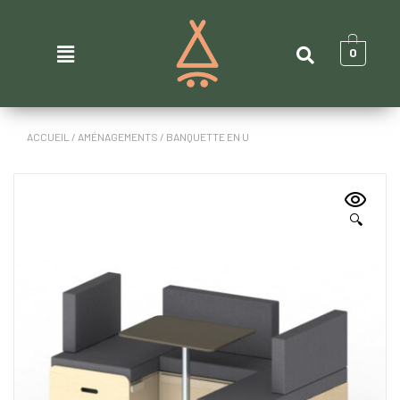
0
ACCUEIL
/
AMÉNAGEMENTS
/ BANQUETTE EN U
🔍