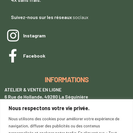
Suivez-nous sur les réseaux
sociaux
Instagram
Facebook
INFORMATIONS
ATELIER & VENTE EN LIGNE
6 Rue de Hollande, 49280 La Séguinière
Nous respectons votre vie privée.
+33 (0)7 62 28 54 94
tentetoit@gmail.com
Nous utilisons des cookies pour améliorer votre expérience de
navigation, diffuser des publicités ou des contenus
Lundi
au samedi : 9h00-18h00
personnalisés et analyser notre trafic. En cliquant sur « Tout