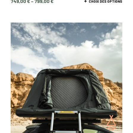
749,00
€
–
799,00
€
CHOIX DES OPTIONS