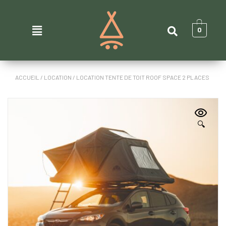
0
ACCUEIL
/
LOCATION
/ LOCATION TENTE DE TOIT ROOF SPACE 2 PLACES
🔍