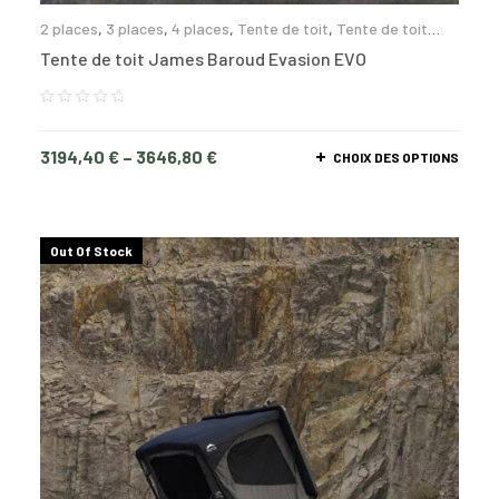
2 places
,
3 places
,
4 places
,
Tente de toit
,
Tente de toit
coque rigide
Tente de toit James Baroud Evasion EVO
3194,40
€
–
3646,80
€
CHOIX DES OPTIONS
Out Of Stock