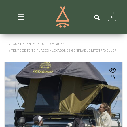
0
ACCUEIL
/
TENTE DE TOIT
/
3 PLACES
/ TENTE DE TOIT 3 PLACES – LEXAGONES GONFLABLE LITE TRAVELLER
🔍