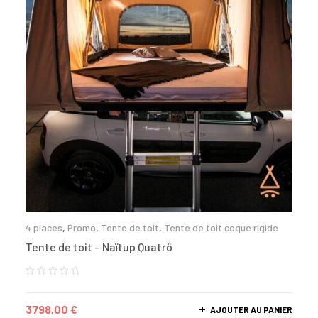
4 places
,
Promo
,
Tente de toit
,
Tente de toit coque rigide
Tente de toit – Naïtup Quatrö
3798,00
€
AJOUTER AU PANIER