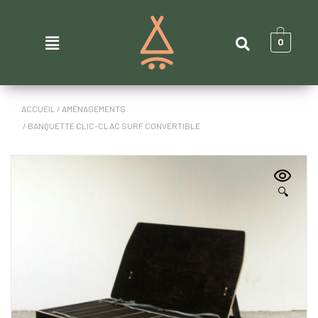
0
ACCUEIL
/
AMÉNAGEMENTS
/ BANQUETTE CLIC-CLAC SURF CONVERTIBLE
🔍