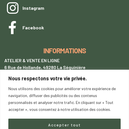
Instagram
Facebook
INFORMATIONS
ATELIER & VENTE EN LIGNE
6 Rue de Hollande, 49280 La Séguinière
Nous respectons votre vie privée.
+33 (0)7 62 28 54 94
tentetoit@gmail.com
Nous utilisons des cookies pour améliorer votre expérience de
navigation, diffuser des publicités ou des contenus
Lundi
au samedi : 9h00-18h00
personnalisés et analyser notre trafic. En cliquant sur « Tout
SUR RENDEZ-VOUS
accepter », vous consentez à notre utilisation des cookies.
Accepter tout